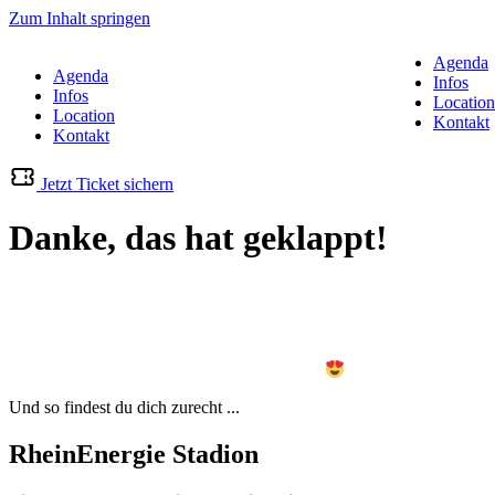
Zum Inhalt springen
Agenda
Agenda
Infos
Infos
Location
Location
Kontakt
Kontakt
Jetzt Ticket sichern
Danke, das hat geklappt!
Du bekommst per Mail eine „Bestellbestätigung“ mit Ticket und
Rechnung sowie eine Mail mit dem Betreff „[Wichtig]“ mit allen
weiteren Infos zum Event.
Wir freuen uns auf dich!
Und so findest du dich zurecht ...
RheinEnergie Stadion